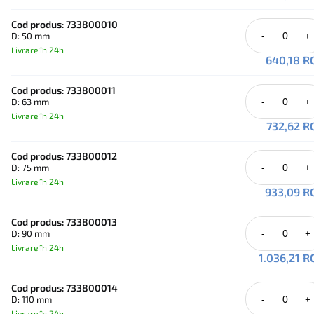
ecoFIT PE, destinată instalațiilor de proces, circuitelor de răcire
distribuției fluidelor industriale.
Cod produs: 733800010
D: 50 mm
-
+
Livrare în 24h
640,18 R
Cod produs: 733800011
D: 63 mm
-
+
Livrare în 24h
732,62 R
Cod produs: 733800012
D: 75 mm
-
+
Livrare în 24h
933,09 R
Cod produs: 733800013
D: 90 mm
-
+
Livrare în 24h
1.036,21 
Cod produs: 733800014
D: 110 mm
-
+
Livrare în 24h