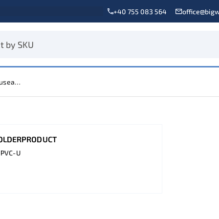
+40 755 083 564
office@bigw
Fuseal Fast-Lock
OLDERPRODUCT
 PVC-U