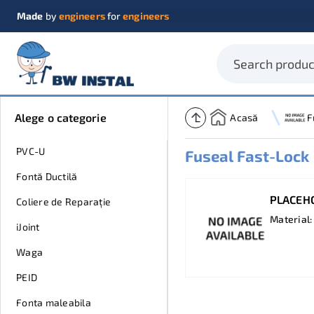
Made
by
engineers
for
engineers
Alege o categorie
Acasă
PVC-U
Fuseal Fast-Lock
Fontă Ductilă
PLACEH
Coliere de Reparație
Material:
iJoint
Waga
PEID
Fonta maleabila