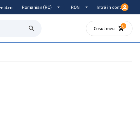
Intră în cont
eld.ro
0
Coșul meu