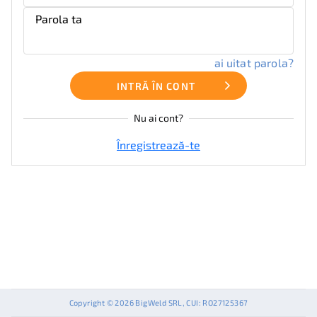
Parola ta
ai uitat parola?
INTRĂ ÎN CONT
Nu ai cont?
Înregistrează-te
Copyright © 2026 BigWeld SRL, CUI: RO27125367