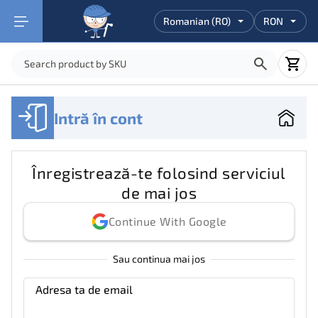
Intră în cont
Înregistrează-te folosind serviciul
de mai jos
Continue With Google
Sau continua mai jos
Adresa ta de email