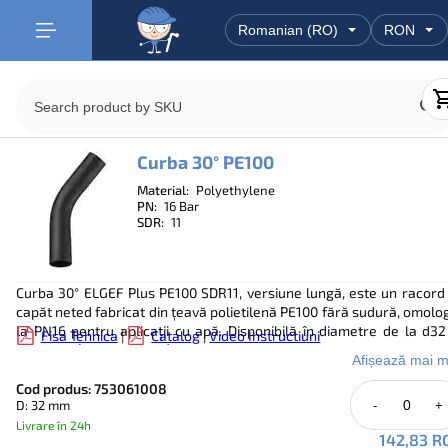
Curba 30° PE100
Material:
Polyethylene
PN:
16 Bar
SDR:
11
Curba 30° ELGEF Plus PE100 SDR11, versiune lungă, este un racord
capăt neted fabricat din țeavă polietilenă PE100 fără sudură, omolo
la PN16 pentru aplicații cu apă. Disponibilă în diametre de la d32
Fisa Tehnica
|
Catalog
|
Video Instructiuni
d900mm (DN25–DN900), cu grosimi de perete între 2,9mm și 81,8
Afișează mai m
această curbă oferă un rază de curbură constantă de 1,5×d, asigur
caracteristici optime de curgere și pierderi de presiune redu
Cod produs: 753061008
D: 32 mm
-
+
Compatibilă cu tehnicile de sudare prin electrofuziune (EF) și cap
cap (BF), se integrează complet în sistemele de conducte PE1
Livrare în 24h
142,83 R
Construcția din țeavă fără sudură garantează integritatea uniform