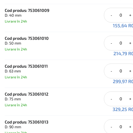
peretelui pe întreaga geometrie a curburii. Atenție: curbele fabric
din țeavă fără sudură nu trebuie scurtate pe șantier. Lungim
Cod produs: 753061009
D: 40 mm
-
+
capetelor netede (Q1) variază între 80mm și 400mm, cu cota z în
113mm și 1150mm.
Livrare în 24h
155,64 R
Cod produs: 753061010
D: 50 mm
-
+
Livrare în 24h
214,79 R
Cod produs: 753061011
D: 63 mm
-
+
Livrare în 24h
299,97 R
Cod produs: 753061012
D: 75 mm
-
+
Livrare în 24h
329,25 R
Cod produs: 753061013
D: 90 mm
-
+
Livrare în 24h