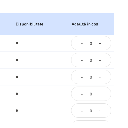
Disponibilitate
Adaugă în coș
-
+
-
+
-
+
-
+
-
+
-
+