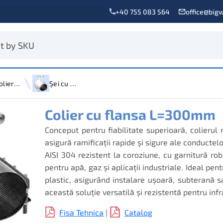
+40 755 083 564
office@bigw
Coliere de Reparație
Șei cu Flanșă
Colier cu flansa L=300mm
Conceput pentru fiabilitate superioară, colier
asigură ramificații rapide și sigure ale conductelo
AISI 304 rezistent la coroziune, cu garnitură r
pentru apă, gaz și aplicații industriale. Ideal pen
plastic, asigurând instalare ușoară, subterană 
această soluție versatilă și rezistentă pentru infr
Fisa Tehnica
|
Catalog