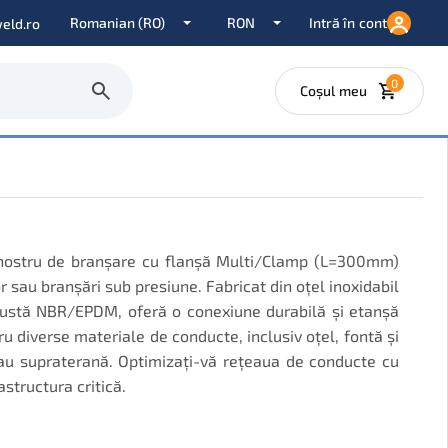
Intră în cont
eld.ro
0
Coșul meu
ul nostru de branșare cu flanșă Multi/Clamp (L=300mm)
r sau branșări sub presiune. Fabricat din oțel inoxidabil
obustă NBR/EPDM, oferă o conexiune durabilă și etanșă
tru diverse materiale de conducte, inclusiv oțel, fontă și
sau supraterană. Optimizați-vă rețeaua de conducte cu
astructura critică.