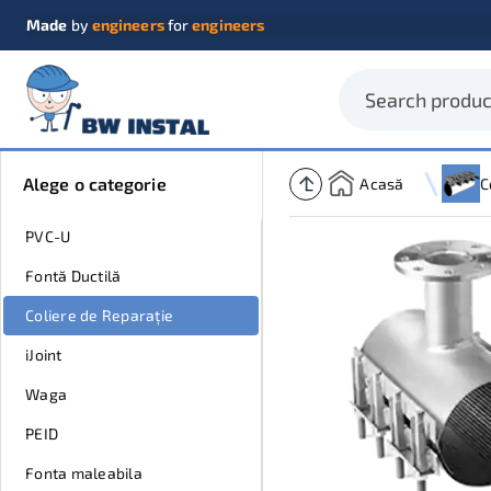
Made
by
engineers
for
engineers
Alege o categorie
Acasă
PVC-U
Fontă Ductilă
Coliere de Reparație
iJoint
Waga
PEID
Fonta maleabila