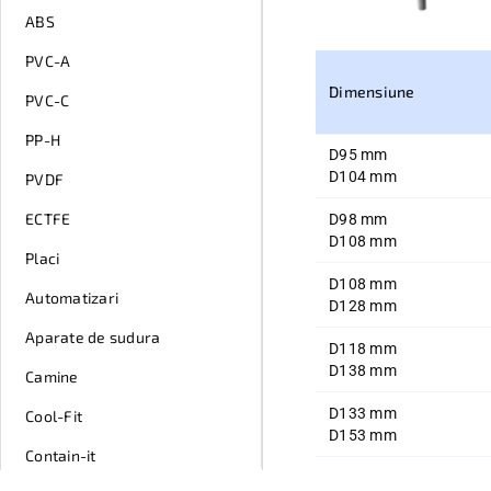
ABS
PVC-A
Dimensiune
PVC-C
PP-H
D
95 mm
D
104 mm
PVDF
ECTFE
D
98 mm
D
108 mm
Placi
D
108 mm
Automatizari
D
128 mm
Aparate de sudura
D
118 mm
D
138 mm
Camine
D
133 mm
Cool-Fit
D
153 mm
Contain-it
D
143 mm