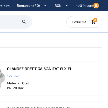
Intră în cont
eld.ro
0
Coșul meu
OLANDEZ DREPT GALVANIZAT FI X FI
1/2"
4"
Material: Otel
PN: 20 Bar