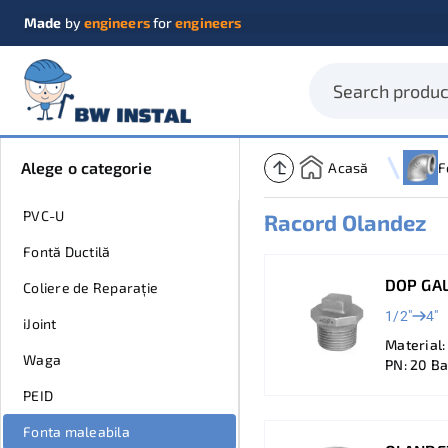
Made
by
engineers
for
engineers
Alege o categorie
Acasă
PVC-U
Racord Olandez
Fontă Ductilă
DOP GAL
Coliere de Reparație
1/2"
4"
iJoint
Material:
Waga
PN: 20 Ba
PEID
Fonta maleabila