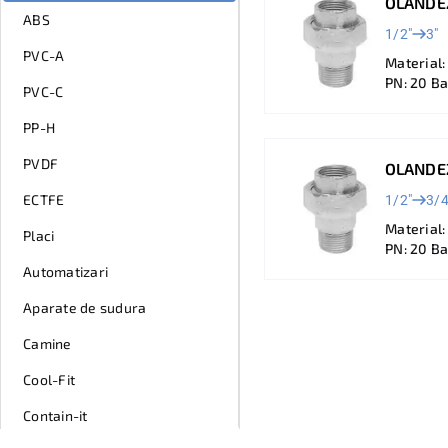
OLANDEZ
ABS
1/2"
3"
PVC-A
Material:
PN: 20 Ba
PVC-C
PP-H
PVDF
OLANDEZ
ECTFE
1/2"
3/4
Material:
Placi
PN: 20 Ba
Automatizari
Aparate de sudura
Camine
Cool-Fit
Contain-it