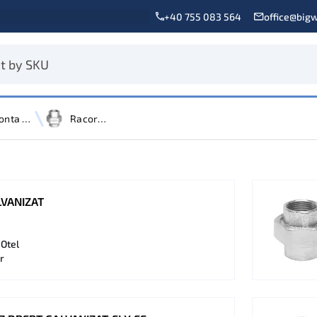
+40 755 083 564
office@bigw
Fonta maleabila
Racord Olandez
VANIZAT
 Otel
r