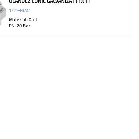
OLANDEZ CONIC GALVANIZAT FI X FI
1/2"
3/4"
Material: Otel
PN: 20 Bar