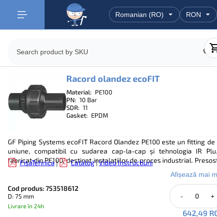
Racord olandez ecoFIT
Material:
PE100
PN:
10 Bar
SDR:
11
Gasket:
EPDM
GF Piping Systems ecoFIT Racord Olandez PE100 este un fitting de 
uniune, compatibil cu sudarea cap-la-cap și tehnologia IR Plu
fabricat din PE100, destinat instalațiilor de proces industrial. Presos
FisaTehnica
|
Catalog
|
Video Instructiuni
PN10 (d75–d110), integrează un inel de etanșare O-ring EPDM pen
Afișează mai m
puncte de deconectare mecanică fără scurgeri. Piulița de uniune din
armat cu fibră de sticlă asigură integritate structurală. Compatibil
Cod produs: 753518612
D: 75 mm
-
+
sudarea cap-la-cap conform DVS 2207 și sudarea în infraroșu IR Plu
Livrat asamblat, inclusiv O-ring..
Livrare în 24h
642,49 R