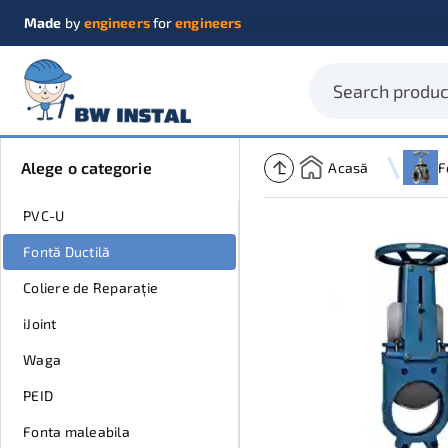
Made
by
engineers
for
engineers
Alege o categorie
Acasă
PVC-U
Fontă Ductilă
Coliere de Reparație
iJoint
Waga
PEID
Fonta maleabila