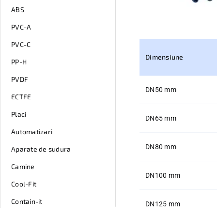
ABS
PVC-A
PVC-C
Dimensiune
PP-H
PVDF
DN
50 mm
ECTFE
Placi
DN
65 mm
Automatizari
DN
80 mm
Aparate de sudura
Camine
DN
100 mm
Cool-Fit
Contain-it
DN
125 mm