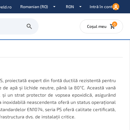
Intră în cont
eld.ro
0
Coșul meu
, proiectată expert din fontă ductilă rezistentă pentru
iale de apă și lichide neutre, până la 80°C. Această vană
 și un strat protector de vopsea epoxidică, asigurând
ja inoxidabilă neascendenta oferă un status operațional
standardelor EN1074, seria PS oferă calitate certificată,
frastructura dvs. de instalații critice.