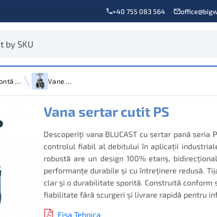
+40 755 083 564
office@bigw
Fontă Ductilă
Vane Sertar
Vana sertar cutit PS
Descoperiți vana BLUCAST cu sertar pană seria PS
controlul fiabil al debitului în aplicații industr
robustă are un design 100% etanș, bidirecțional
performanțe durabile și cu întreținere redusă. Ti
clar și o durabilitate sporită. Construită conform 
fiabilitate fără scurgeri și livrare rapidă pentru in
Fisa Tehnica