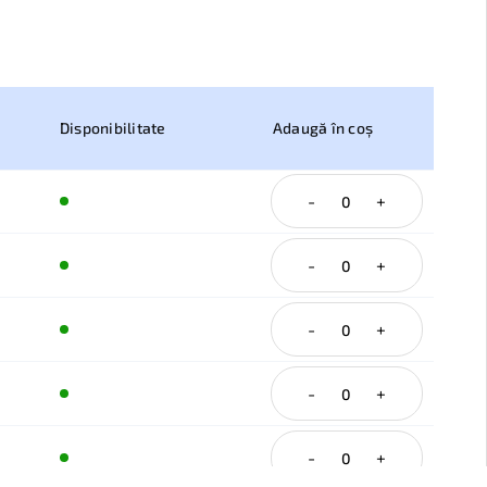
Disponibilitate
Adaugă în coș
-
+
-
+
-
+
-
+
-
+