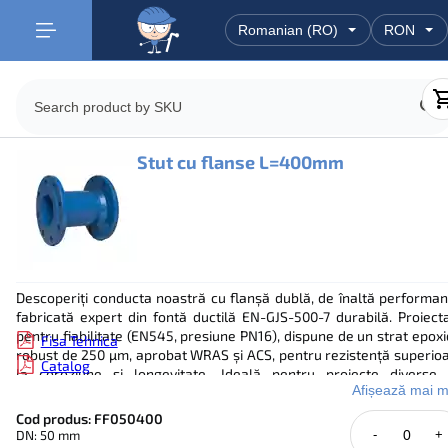
Stut cu flanse L=400mm
Descoperiți conducta noastră cu flanșă dublă, de înaltă performan
fabricată expert din fontă ductilă EN-GJS-500-7 durabilă. Proiect
pentru fiabilitate (EN545, presiune PN16), dispune de un strat epoxi
Fisa Tehnica
robust de 250 µm, aprobat WRAS și ACS, pentru rezistență superio
Catalog
la coroziune și longevitate. Ideală pentru proiecte diverse
Afișează mai m
alimentare cu apă, între 0°C și +80°C. Cu conexiuni standard EN109
și disponibilitate imediată pentru dimensiunile comune, conduct
Cod produs: FF050400
noastre asigură instalații rapide și sigure.
DN: 50 mm
-
+