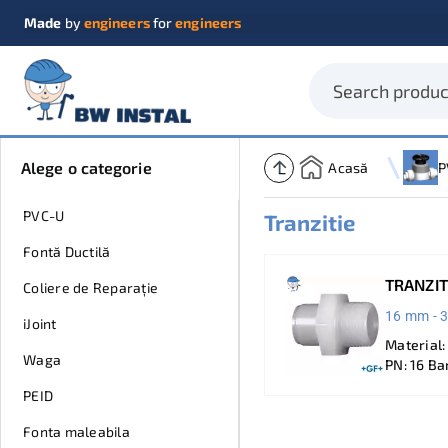
Made
by
engineers
for
engineers
Alege o categorie
Acasă
P
PVC-U
Tranzitie
Fontă Ductilă
TRANZITI
Coliere de Reparație
16 mm - 3
iJoint
Material
Waga
PN: 16 Ba
PEID
Fonta maleabila