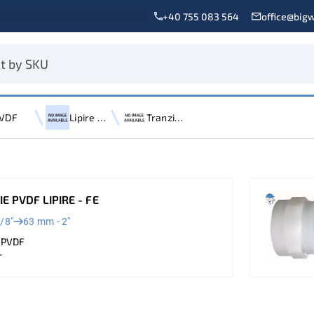
+40 755 083 564
office@bigw
VDF
Lipire prin mufare
Tranzitie
E PVDF LIPIRE - FE
/8"
63 mm - 2"
: PVDF
r