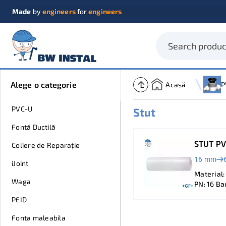
Made
by
engineers
for
engineers
Alege o categorie
Acasă
P
PVC-U
Stut
Fontă Ductilă
STUT P
Coliere de Reparație
16 mm
iJoint
Material
Waga
PN: 16 Ba
PEID
Fonta maleabila