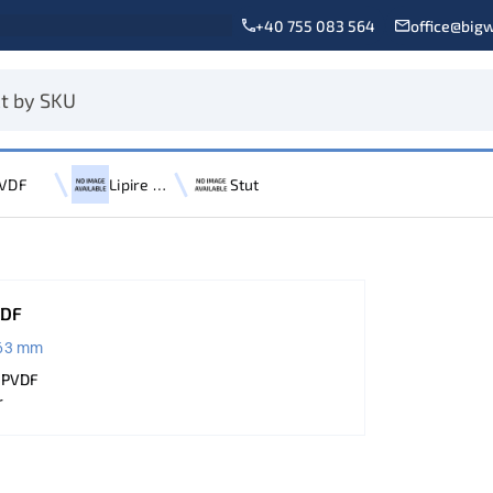
+40 755 083 564
office@bigw
VDF
Lipire prin mufare
Stut
VDF
63 mm
: PVDF
r