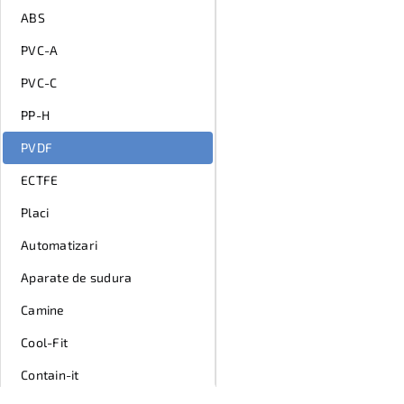
ABS
PVC-A
PVC-C
PP-H
PVDF
ECTFE
Placi
Automatizari
Aparate de sudura
Camine
Cool-Fit
Contain-it