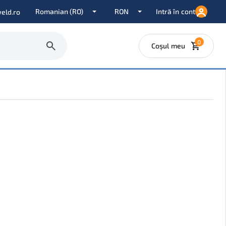
Intră în cont
eld.ro
0
Coșul meu