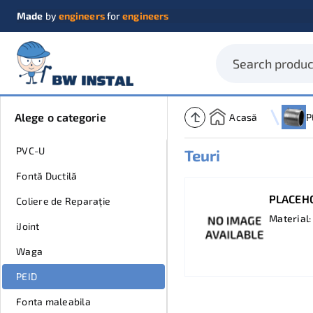
Made
by
engineers
for
engineers
Alege o categorie
Acasă
P
PVC-U
Teuri
Fontă Ductilă
PLACEH
Coliere de Reparație
Material:
iJoint
Waga
PEID
Fonta maleabila