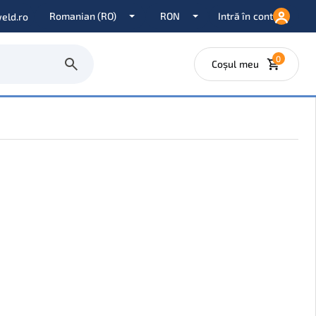
Intră în cont
eld.ro
0
Coșul meu