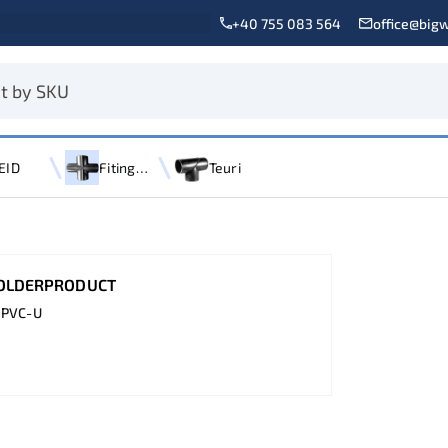
+40 755 083 564
office@bigw
EID
Fitinguri Confectionate
Teuri
OLDERPRODUCT
 PVC-U