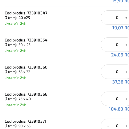
15,50 R
Aplicații principale:
-Industria proceselor chimice
-Marine
Cod produs: 723910347
-Tehnologia de combatere
Ø (mm): 40 x25
-
+
-Microelectronica
Livrare în 24h
19,07 R
Principalele avantaje:
-Caracteristici mecanice foarte bune, de asemenea la temperaturi
ridicate
Cod produs: 723910354
-Rezistență chimică excepțională
Ø (mm): 50 x 25
-
+
-Rezistență la ardere și auto-stingere
Livrare în 24h
24,09 R
Cod produs: 723910360
Ø (mm): 63 x 32
-
+
Livrare în 24h
37,36 R
Cod produs: 723910366
Ø (mm): 75 x 40
-
+
Livrare în 24h
104,60 R
Cod produs: 723910371
Ø (mm): 90 x 63
-
+