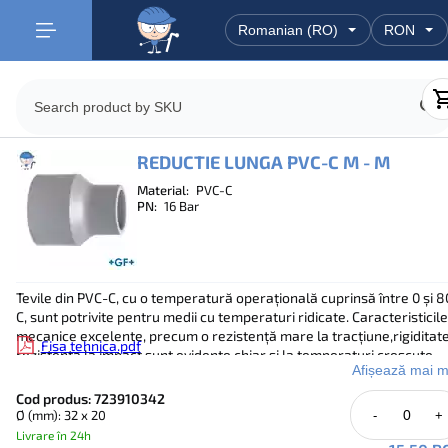
REDUCTIE LUNGA PVC-C M - M
Material:
PVC-C
PN:
16 Bar
Tevile din PVC-C, cu o temperatură operațională cuprinsă între 0 și 8
C, sunt potrivite pentru medii cu temperaturi ridicate. Caracteristicile
mecanice excelente, precum o rezistență mare la tracțiune,rigiditate
Fisa tehnica.pdf
rezistența la impact sunt evidente chiar și la temperaturi crescute.
Afișează mai m
Capacitate de presiune de până la 16 bar.
Cod produs: 723910342
Interval de temperatură de la 0 ° C la + 80 ° C.
Ø (mm): 32 x 20
-
+
Livrare în 24h