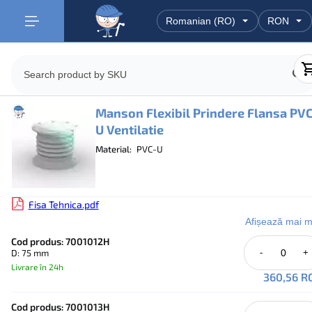
Manson Flexibil Prindere Flansa PV
U Ventilatie
Material:
PVC-U
Fisa Tehnica.pdf
Afișează mai m
Cod produs: 7001012H
D: 75 mm
-
+
Livrare în 24h
360,56 R
Cod produs: 7001013H