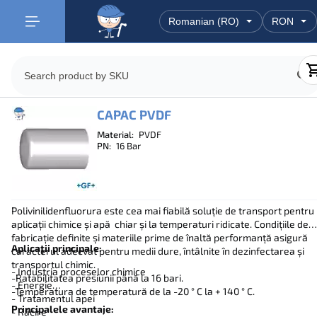
CAPAC PVDF
Material:
PVDF
PN:
16 Bar
Polivinilidenfluorura este cea mai fiabilă soluție de transport pentru
aplicații chimice și apă chiar și la temperaturi ridicate. Condițiile de
fabricație definite și materiile prime de înaltă performanță asigură
Aplicații principale:
caracterul adecvat pentru medii dure, întâlnite în dezinfectarea și
transportul chimic.
- Industria proceselor chimice
-Ratabilitatea presiunii până la 16 bari.
- Energie
-Temperatura de temperatură de la -20 ° C la + 140 ° C.
- Tratamentul apei
Principalele avantaje:
- Răcire