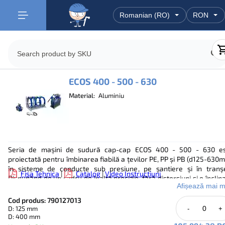
ECOS 400 - 500 - 630
Material:
Aluminiu
Seria de mașini de sudură cap-cap ECOS 400 - 500 - 630 e
proiectată pentru îmbinarea fiabilă a țevilor PE, PP și PB (d125-630
în sisteme de conducte sub presiune, pe șantiere și în tranș
Fisa Tehnica
|
Catalog
|
Video Instructiuni
Dispunând de un cadru de înaltă precizie, fără distorsiuni și o înclin
Afișează mai m
de 45°, asigură accesibilitate optimă. Sistemul hidraulic oferă cont
precis al presiunii (max 160 bar) printr-un manometru fără vibrații
Cod produs: 790127013
joystick. Planorul său paralel puternic permite prelucrarea unilater
D: 125 mm
-
+
sau bilaterală a capetelor țevilor, în timp ce elementul de încălz
D: 400 mm