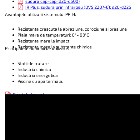
sudura cap-cap (d20-d500)
IR Plus, sudura prin infrarosu (DVS 2207-6): d20-d225
Avantajele utilizarii sistemului PP-H:
Rezistenta crescuta la abraziune, coroziune si presiune
Plaja mare de temperaturi: 0° - 80°C
Rezistenta mare la impact
Rezistenta mare la substante chimice
Principalele domenii de utilizare:
Statii de tratare
Industria chimica
Industria energetica
Piscine cu apa termala.
Fisa tehnica.pdf