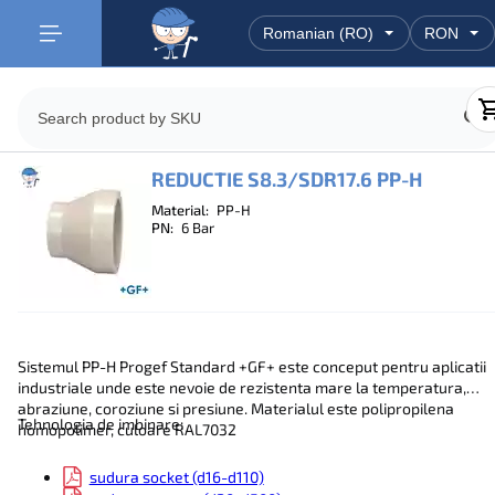
REDUCTIE S8.3/SDR17.6 PP-H
Material:
PP-H
PN:
6 Bar
Sistemul PP-H Progef Standard +GF+ este conceput pentru aplicatii
industriale unde este nevoie de rezistenta mare la temperatura,
abraziune, coroziune si presiune. Materialul este polipropilena
Tehnologia de imbinare:
homopolimer, culoare RAL7032
sudura socket (d16-d110)