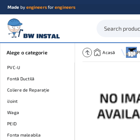
Made
by
engineers
for
engineers
Alege o categorie
Acasă
P
PVC-U
Fontă Ductilă
Coliere de Reparație
iJoint
Waga
PEID
Fonta maleabila