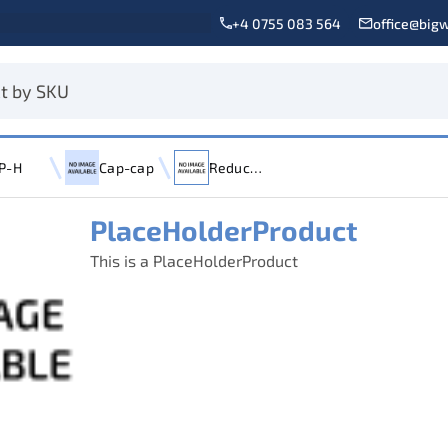
+4 0755 083 564
office@bigw
P-H
Cap-cap
Reductie
PlaceHolderProduct
This is a PlaceHolderProduct