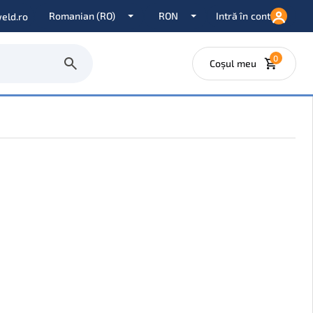
Intră în cont
eld.ro
0
Coșul meu